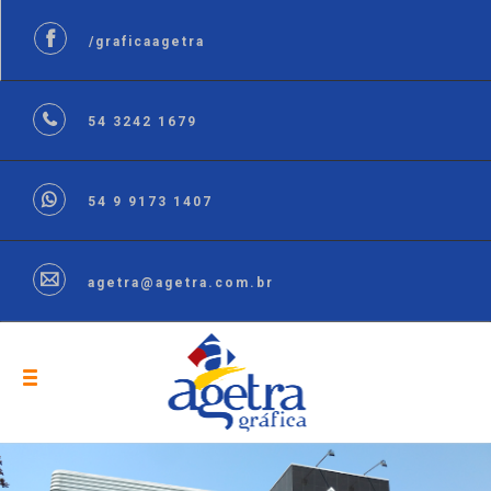
/graficaagetra
54 3242 1679
54 9 9173 1407
agetra@agetra.com.br